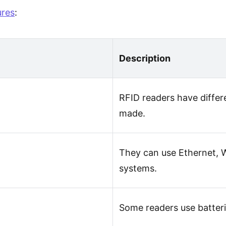
ures
:
Description
RFID readers have diffe
made.
They can use Ethernet, W
systems.
Some readers use batteri